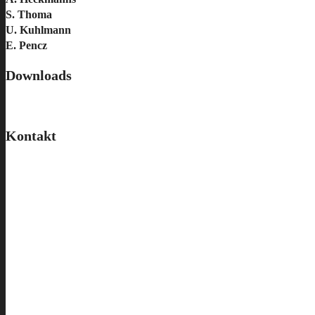
S. Thoma
U. Kuhlmann
E. Pencz
Downloads
Kontakt