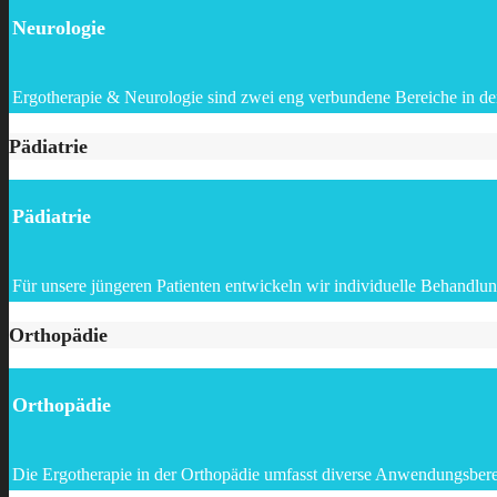
Neurologie
Ergotherapie & Neurologie sind zwei eng verbundene Bereiche in d
Pädiatrie
Pädiatrie
Für unsere jüngeren Patienten entwickeln wir individuelle Behandl
Orthopädie
Orthopädie
Die Ergotherapie in der Orthopädie umfasst diverse Anwendungsber