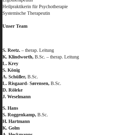
Heilpraktikerin für Psychotherapie
Systemische Therapeutin
Unser Team
S. Reetz.
– therap. Leitung
K. Klindworth,
B.Sc. – therap. Leitung
L. Krey
S. König
A. Schüller,
B.Sc.
L. R
isgaard- Sørensen,
B.Sc.
D. Röleke
J. Weselmann
S. Hans
S. Roggenkamp,
B.Sc.
H. Hartmann
K. Golm
A. Heckmanns