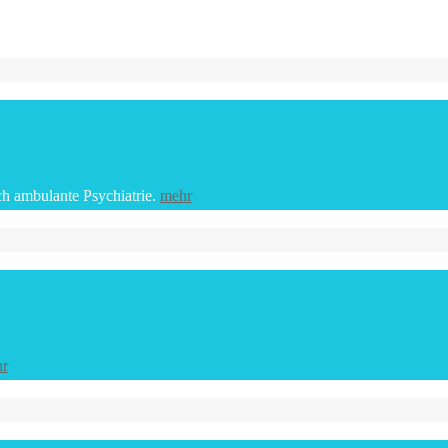
ch ambulante Psychiatrie.
mehr
r