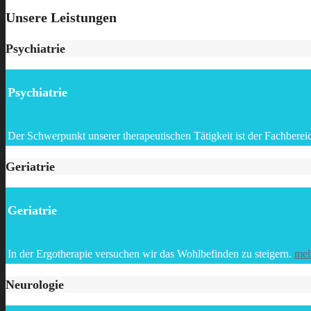
Unsere Leistungen
Psychiatrie
Psychiatrie
Der Schwerpunkt unserer therapeutischen Tätigkeit ist der Fachberei
Geriatrie
Geriatrie
In der Ergotherapie versuchen wir das Wohlbefinden zu steigern.
meh
Neurologie